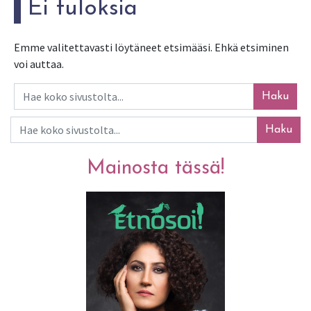
Ei tuloksia
Emme valitettavasti löytäneet etsimääsi. Ehkä etsiminen
voi auttaa.
Haku
Haku
Mainosta tässä!