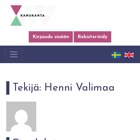
Kirjaudu sisään
Rekisteröidy
Tekijä:
Henni Valimaa