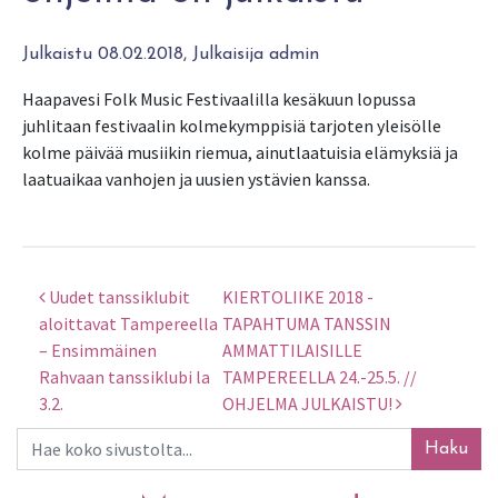
Julkaistu 08.02.2018, Julkaisija admin
Haapavesi Folk Music Festivaalilla kesäkuun lopussa
juhlitaan festivaalin kolmekymppisiä tarjoten yleisölle
kolme päivää musiikin riemua, ainutlaatuisia elämyksiä ja
laatuaikaa vanhojen ja uusien ystävien kanssa.
Uudet tanssiklubit
KIERTOLIIKE 2018 -
Artikkelien selaus
aloittavat Tampereella
TAPAHTUMA TANSSIN
– Ensimmäinen
AMMATTILAISILLE
Rahvaan tanssiklubi la
TAMPEREELLA 24.-25.5. //
3.2.
OHJELMA JULKAISTU!
Haku