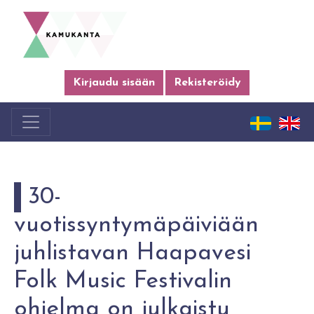
Kirjaudu sisään
Rekisteröidy
30-
vuotissyntymäpäiviään
juhlistavan Haapavesi
Folk Music Festivalin
ohjelma on julkaistu