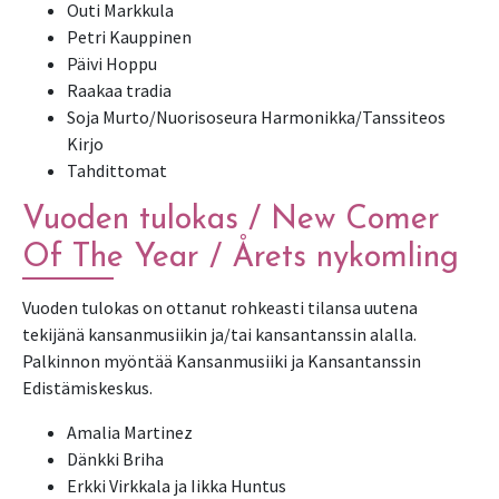
Outi Markkula
Petri Kauppinen
Päivi Hoppu
Raakaa tradia
Soja Murto/Nuorisoseura Harmonikka/Tanssiteos
Kirjo
Tahdittomat
Vuoden tulokas / New Comer
Of The Year / Årets nykomling
Vuoden tulokas on ottanut rohkeasti tilansa uutena
tekijänä kansanmusiikin ja/tai kansantanssin alalla.
Palkinnon myöntää Kansanmusiiki ja Kansantanssin
Edistämiskeskus.
Amalia Martinez
Dänkki Briha
Erkki Virkkala ja Iikka Huntus