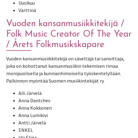
Uusikuu
Värttinä
Vuoden kansanmusiikkitekijä /
Folk Music Creator Of The Year
/ Årets Folkmusikskapare
Vuoden kansanmusiikkitekijä on säveltäjä tai sanoittaja,
joka on kohottanut kansanmusiikin tekemisen rimaa
monipuolisella ja kunnianhimoisella työskentelyllään.
Palkinnon myöntää Suomen musiikintekijät ry.
Aili Järvelä
Anna Dantchev
Anna Kokkonen
Anna Lumikivi
Antti Järvelä
ENKEL
Ida Elina