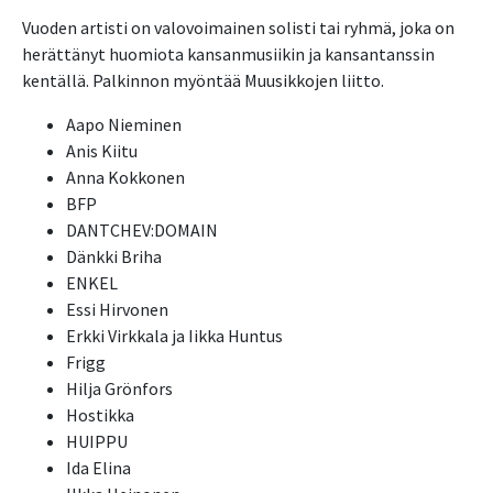
Vuoden artisti on valovoimainen solisti tai ryhmä, joka on
herättänyt huomiota kansanmusiikin ja kansantanssin
kentällä. Palkinnon myöntää Muusikkojen liitto.
Aapo Nieminen
Anis Kiitu
Anna Kokkonen
BFP
DANTCHEV:DOMAIN
Dänkki Briha
ENKEL
Essi Hirvonen
Erkki Virkkala ja Iikka Huntus
Frigg
Hilja Grönfors
Hostikka
HUIPPU
Ida Elina