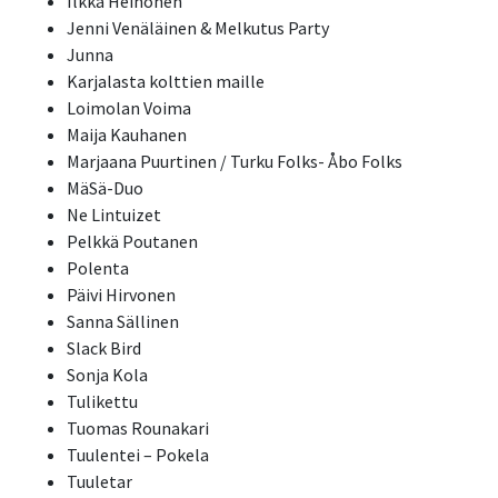
Ilkka Heinonen
Jenni Venäläinen & Melkutus Party
Junna
Karjalasta kolttien maille
Loimolan Voima
Maija Kauhanen
Marjaana Puurtinen / Turku Folks- Åbo Folks
MäSä-Duo
Ne Lintuizet
Pelkkä Poutanen
Polenta
Päivi Hirvonen
Sanna Sällinen
Slack Bird
Sonja Kola
Tulikettu
Tuomas Rounakari
Tuulentei – Pokela
Tuuletar