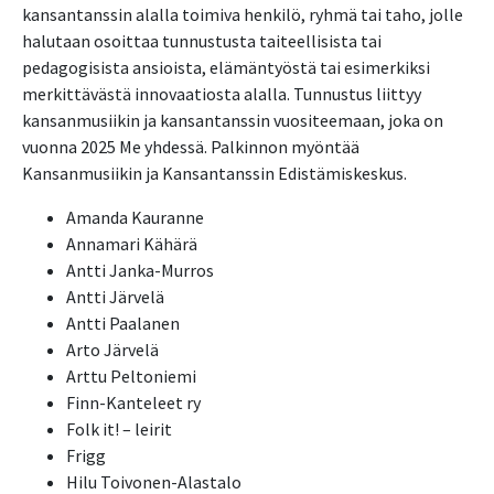
kansantanssin alalla toimiva henkilö, ryhmä tai taho, jolle
halutaan osoittaa tunnustusta taiteellisista tai
pedagogisista ansioista, elämäntyöstä tai esimerkiksi
merkittävästä innovaatiosta alalla. Tunnustus liittyy
kansanmusiikin ja kansantanssin vuositeemaan, joka on
vuonna 2025 Me yhdessä. Palkinnon myöntää
Kansanmusiikin ja Kansantanssin Edistämiskeskus.
Amanda Kauranne
Annamari Kähärä
Antti Janka-Murros
Antti Järvelä
Antti Paalanen
Arto Järvelä
Arttu Peltoniemi
Finn-Kanteleet ry
Folk it! – leirit
Frigg
Hilu Toivonen-Alastalo