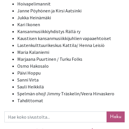
Hoivapelimannit
Janne Pöyhönen ja Kirsi Aatsinki
Jukka Heinämäki
Kari Ikonen
Kansanmusiikkiyhdistys Rällä ry
Kaustisen kansanmusiikkijuhlien vapaaehtoiset
Lastenkulttuurikeskus Kattila/ Henna Leisiö
Maria Kalaniemi
Marjaana Puurtinen / Turku Folks
Osmo Hakosalo
Päivi Hoppu
Sanni Virta
Sauli Heikkilä
Spelmän ohoj! Jimmy Träskelin/Veera Hirvaskero
Tahdittomat
Haku