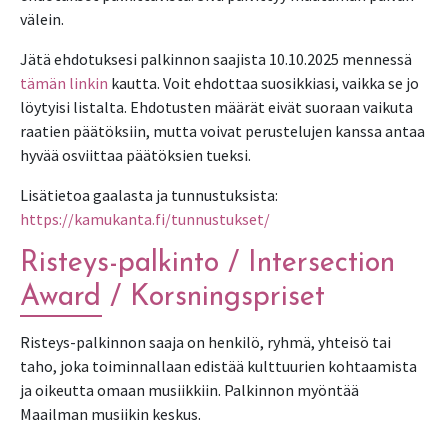
välein.
Jätä ehdotuksesi palkinnon saajista 10.10.2025 mennessä
tämän linkin
kautta.
Voit ehdottaa suosikkiasi, vaikka se jo
löytyisi listalta. Ehdotusten määrät eivät suoraan vaikuta
raatien päätöksiin, mutta voivat perustelujen kanssa antaa
hyvää osviittaa päätöksien tueksi.
Lisätietoa gaalasta ja tunnustuksista:
https://kamukanta.fi/tunnustukset/
Risteys-palkinto / Intersection
Award / Korsningspriset
Risteys-palkinnon saaja on henkilö, ryhmä, yhteisö tai
taho, joka toiminnallaan edistää kulttuurien kohtaamista
ja oikeutta omaan musiikkiin. Palkinnon myöntää
Maailman musiikin keskus.