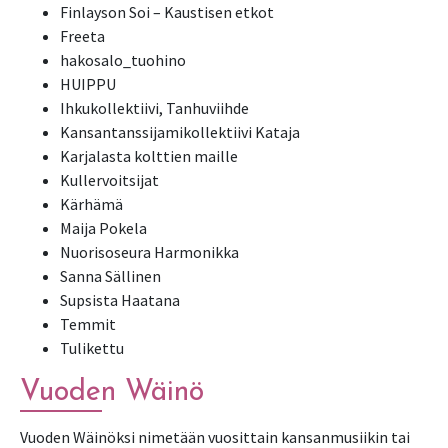
Finlayson Soi – Kaustisen etkot
Freeta
hakosalo_tuohino
HUIPPU
Ihkukollektiivi, Tanhuviihde
Kansantanssijamikollektiivi Kataja
Karjalasta kolttien maille
Kullervoitsijat
Kärhämä
Maija Pokela
Nuorisoseura Harmonikka
Sanna Sällinen
Supsista Haatana
Temmit
Tulikettu
Vuoden Wäinö
Vuoden Wäinöksi nimetään vuosittain kansanmusiikin tai