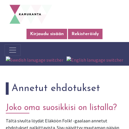
Kirjaudu sisään
Rekisteröidy
Annetut ehdotukset
Joko oma suosikkisi on listalla?
Tältä sivulta löydät Eläköön Folk! -gaalaan annetut
ehdotukset palkittavista. Sivu päivittyy muutaman päivän