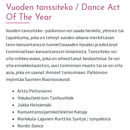
Vuoden tanssiteko / Dance Act
Of The Year
Vuoden tanssiteko -palkinnon voi saada henkilö, yhteisö tai
tapahtuma, joka on tehnyt vuoden aikana merkittävän
teon kansantanssin tunnettavuuden hyväksi ja edistänyt
toiminnallaan kansantanssin leviämistä. Tanssiteko voi
olla rohkea avaus, joka on aiheuttanut keskustelua. Se voi
olla ennakkoluuloton, uusi toiminnan muoto tai se voi olla
asia, joka on saanut ihmiset tanssimaan. Palkinnon
myöntää Suomen Nuorisoseurat.
Arttu Peltoniemi
Ihkukollektiivin Tanhuviihde
Jukka Heinämäki
Kansantanssijamikollektiivi Kataja
Markkula-Lajunen-Kurttila: Syntyä / syvyydestä
Nordic Dance