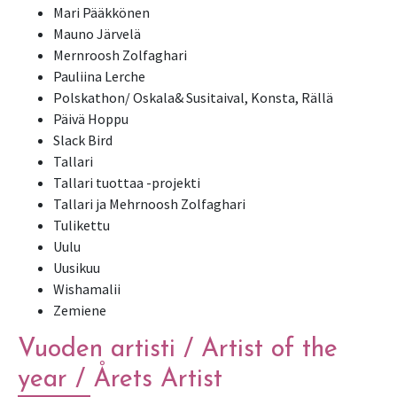
Mari Pääkkönen
Mauno Järvelä
Mernroosh Zolfaghari
Pauliina Lerche
Polskathon/ Oskala& Susitaival, Konsta, Rällä
Päivä Hoppu
Slack Bird
Tallari
Tallari tuottaa -projekti
Tallari ja Mehrnoosh Zolfaghari
Tulikettu
Uulu
Uusikuu
Wishamalii
Zemiene
Vuoden artisti / Artist of the
year / Årets Artist