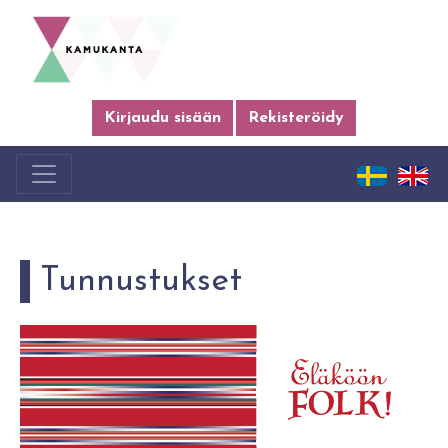
Kirjaudu sisään
Rekisteröidy
Tunnustukset