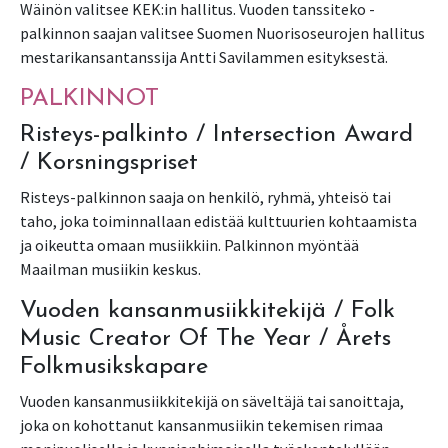
Wäinön valitsee KEK:in hallitus. Vuoden tanssiteko -
palkinnon saajan valitsee Suomen Nuorisoseurojen hallitus
mestarikansantanssija Antti Savilammen esityksestä.
PALKINNOT
Risteys-palkinto / Intersection Award
/ Korsningspriset
Risteys-palkinnon saaja on henkilö, ryhmä, yhteisö tai
taho, joka toiminnallaan edistää kulttuurien kohtaamista
ja oikeutta omaan musiikkiin. Palkinnon myöntää
Maailman musiikin keskus.
Vuoden kansanmusiikkitekijä / Folk
Music Creator Of The Year / Årets
Folkmusikskapare
Vuoden kansanmusiikkitekijä on säveltäjä tai sanoittaja,
joka on kohottanut kansanmusiikin tekemisen rimaa