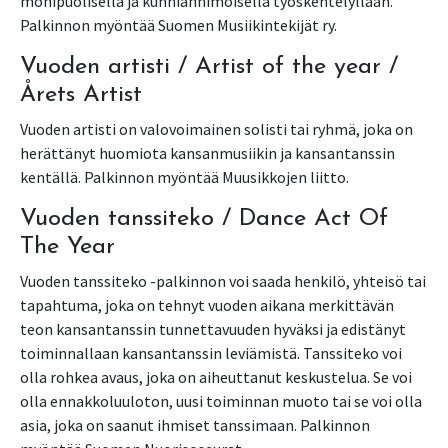
monipuolisella ja kunnianhimoisella työskentelyllään.
Palkinnon myöntää Suomen Musiikintekijät ry.
Vuoden artisti / Artist of the year /
Årets Artist
Vuoden artisti on valovoimainen solisti tai ryhmä, joka on
herättänyt huomiota kansanmusiikin ja kansantanssin
kentällä. Palkinnon myöntää Muusikkojen liitto.
Vuoden tanssiteko / Dance Act Of
The Year
Vuoden tanssiteko -palkinnon voi saada henkilö, yhteisö tai
tapahtuma, joka on tehnyt vuoden aikana merkittävän
teon kansantanssin tunnettavuuden hyväksi ja edistänyt
toiminnallaan kansantanssin leviämistä. Tanssiteko voi
olla rohkea avaus, joka on aiheuttanut keskustelua. Se voi
olla ennakkoluuloton, uusi toiminnan muoto tai se voi olla
asia, joka on saanut ihmiset tanssimaan. Palkinnon