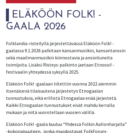
ELÄKÖÖN FOLK! -
GAALA 2026
Folklandia-risteilyllä järjestettävässä Eläköön Folk! -
gaalassa 9.1.2026 palkitaan kansanmusiikin, kansantanssin
sekä maailmanmusiikin kiinnostavia ja ansioituneita
toimijoita. Lisäksi Risteys-palkinto jaetaan Etnosoi! -
festivaalin yhteydessä syksyllä 2025.
Eläköön Folk! -gaalaan liitettiin vuonna 2022 aiemmin
itsenäisenä tilaisuutena järjestetyn Etnogaalan
tunnustuksia, eikä erillistä Etnogaalaa enää järjestetä.
Kaikki Etnogaalan tunnustukset eivät mahdu kerralla
mukaan ja niitä vuorotellaan vuosien välillä.
Eläköön Folk! -gaala kuuluu “Yhdessä Folkin Aallonharjalla”
-kokonaisuuteen, jonka muodostavat FolkForum-