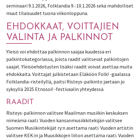
seminaari 9.1.2026, Folklandia 9.-10.1.2026 sekä mahdolliset
muut tilaisuudet tuona viikonloppuna.
EHDOKKAAT, VOITTAJIEN
VALINTA JA PALKINNOT
Yleisö voi ehdottaa palkinnon saajaa kuudessa eri
palkintokategoriassa, joista raadit valitsevat palkintojen
saajat. Yleisöehdotusten lisäksi raadit voivat asettaa muita
ehdokkaita. Voittajat julkistetaan Eläköön Folk! -gaalassa
Folklandia-risteilyllä, paitsi Risteys-palkinto jaetaan jo
syksyllä 2025 Etnosoi! -festivaalin yhteydessä.
RAADIT
Risteys-palkinnon valitsee Maailman musiikin keskuksen
nimeämä raati. Vuoden kansanmusiikkitekijän valitsee
Suomen Musiikintekijät ry:n asettama raati. Vuoden artistin
valitsee KEK:in ja Muusikkojen liiton asettama raati. Vuoden