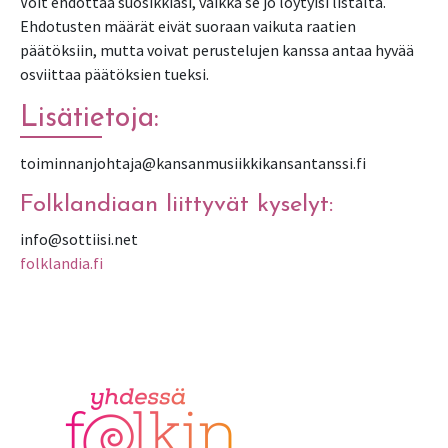
Voit ehdottaa suosikkiasi, vaikka se jo löytyisi listalta.
Ehdotusten määrät eivät suoraan vaikuta raatien
päätöksiin, mutta voivat perustelujen kanssa antaa hyvää
osviittaa päätöksien tueksi.
Lisätietoja:
toiminnanjohtaja@kansanmusiikkikansantanssi.fi
Folklandiaan liittyvät kyselyt:
info@sottiisi.net
folklandia.fi