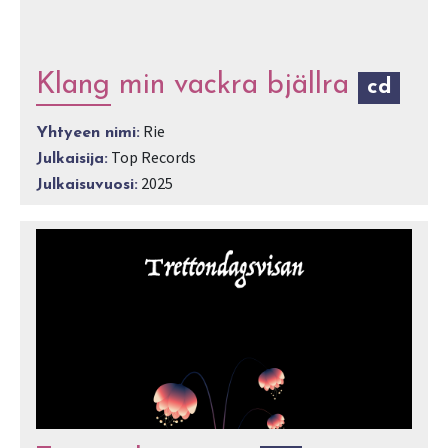
Klang min vackra bjällra
cd
Rie
Yhtyeen nimi:
Top Records
Julkaisija:
2025
Julkaisuvuosi: