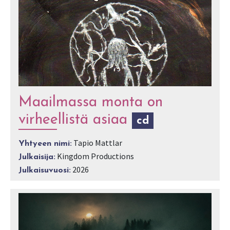
Maailmassa monta on
virheellistä asiaa
cd
Tapio Mattlar
Yhtyeen nimi:
Kingdom Productions
Julkaisija:
2026
Julkaisuvuosi: