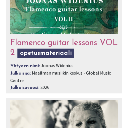
Flamenco guitar lessons VOL
2
opetusmateriaali
Joonas Widenius
Yhtyeen nimi:
Maailman musiikin keskus - Global Music
Julkaisija:
Centre
2026
Julkaisuvuosi: