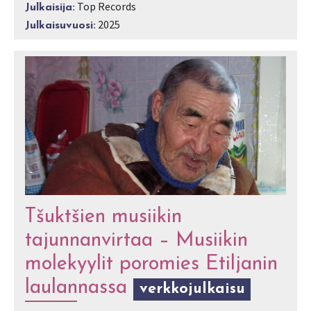
Top Records
Julkaisija:
2025
Julkaisuvuosi:
Tšuktšien musiikin
tajunnanvirtaa – Musiikin
molekyylit poromies Etiljanin
laulannassa
verkkojulkaisu