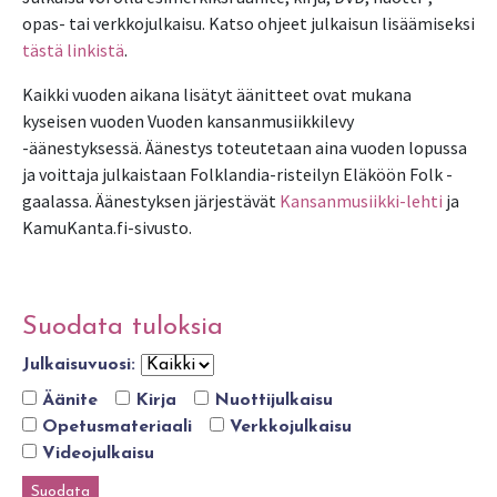
opas- tai verkkojulkaisu. Katso ohjeet julkaisun lisäämiseksi
tästä linkistä
.
Kaikki vuoden aikana lisätyt äänitteet ovat mukana
kyseisen vuoden Vuoden kansanmusiikkilevy
-äänestyksessä. Äänestys toteutetaan aina vuoden lopussa
ja voittaja julkaistaan Folklandia-risteilyn Eläköön Folk -
gaalassa. Äänestyksen järjestävät
Kansanmusiikki-lehti
ja
KamuKanta.fi-sivusto.
Suodata tuloksia
Julkaisuvuosi:
Äänite
Kirja
Nuottijulkaisu
Opetusmateriaali
Verkkojulkaisu
Videojulkaisu