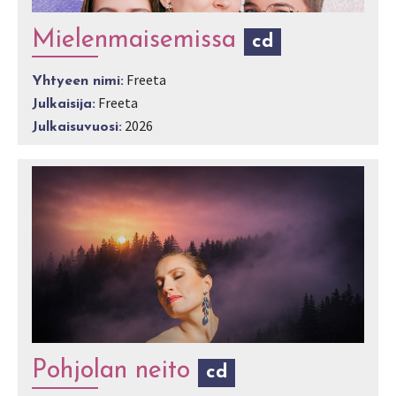
Mielenmaisemissa
cd
Freeta
Yhtyeen nimi:
Freeta
Julkaisija:
2026
Julkaisuvuosi:
Pohjolan neito
cd