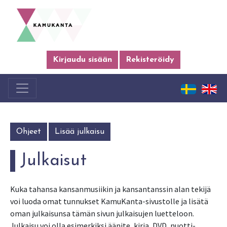
Kirjaudu sisään
Rekisteröidy
Ohjeet
Lisää julkaisu
Julkaisut
Kuka tahansa kansanmusiikin ja kansantanssin alan tekijä
voi luoda omat tunnukset KamuKanta-sivustolle ja lisätä
oman julkaisunsa tämän sivun julkaisujen luetteloon.
Julkaisu voi olla esimerkiksi äänite, kirja, DVD, nuotti-,