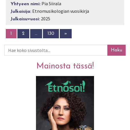
Pia Siirala
Yhtyeen nimi:
Etnomusikologian vuosikirja
Julkaisija:
2025
Julkaisuvuosi:
1
2
…
130
»
Haku
Mainosta tässä!