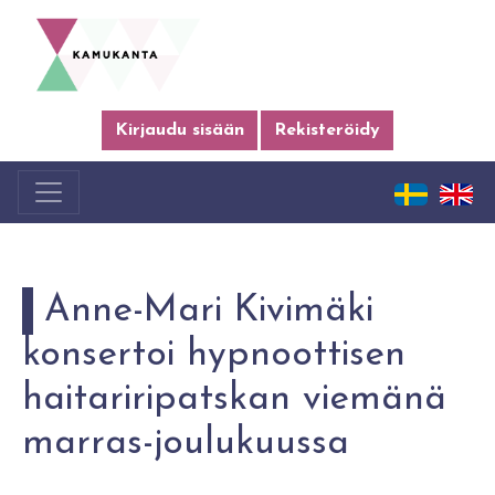
Kirjaudu sisään
Rekisteröidy
Anne-Mari Kivimäki
konsertoi hypnoottisen
haitariripatskan viemänä
marras-joulukuussa