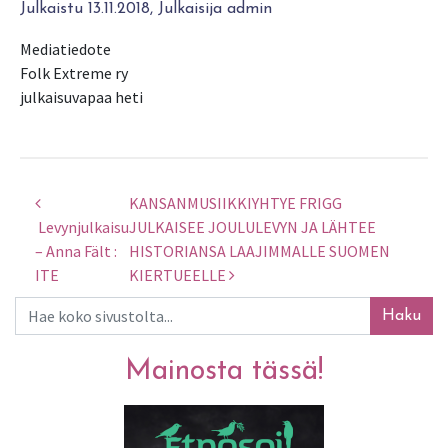
Julkaistu 13.11.2018, Julkaisija admin
Mediatiedote
Folk Extreme ry
julkaisuvapaa heti
KANSANMUSIIKKIYHTYE FRIGG
Artikkelien selaus
Levynjulkaisu
JULKAISEE JOULULEVYN JA LÄHTEE
– Anna Fält :
HISTORIANSA LAAJIMMALLE SUOMEN
ITE
KIERTUEELLE
Haku
Mainosta tässä!