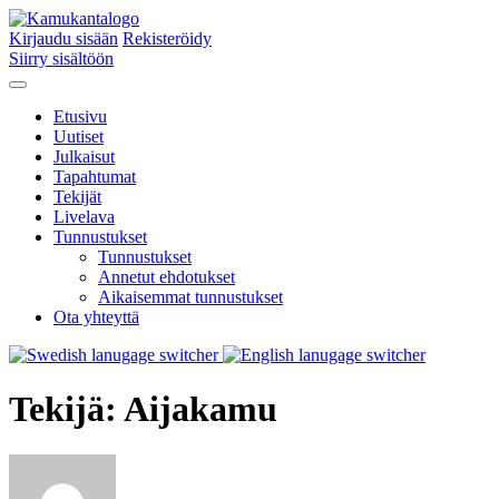
Kirjaudu sisään
Rekisteröidy
Siirry sisältöön
Etusivu
Uutiset
Julkaisut
Tapahtumat
Tekijät
Livelava
Tunnustukset
Tunnustukset
Annetut ehdotukset
Aikaisemmat tunnustukset
Ota yhteyttä
Tekijä:
Aijakamu