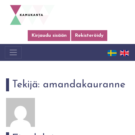
Kirjaudu sisään
Rekisteröidy
Tekijä:
amandakauranne