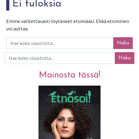
Ei tuloksia
Emme valitettavasti löytäneet etsimääsi. Ehkä etsiminen
voi auttaa.
Haku
Haku
Mainosta tässä!