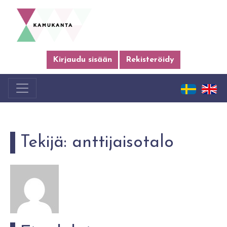
Kirjaudu sisään
Rekisteröidy
Tekijä:
anttijaisotalo