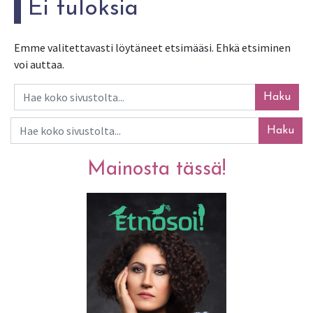
Ei tuloksia
Emme valitettavasti löytäneet etsimääsi. Ehkä etsiminen
voi auttaa.
Haku
Haku
Mainosta tässä!