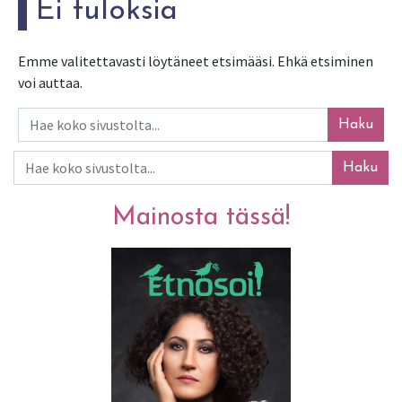
Ei tuloksia
Emme valitettavasti löytäneet etsimääsi. Ehkä etsiminen
voi auttaa.
Haku
Haku
Mainosta tässä!