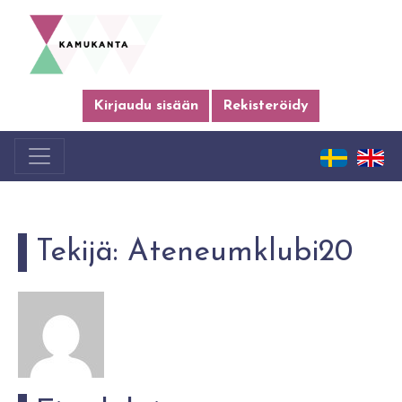
Kirjaudu sisään
Rekisteröidy
Tekijä:
Ateneumklubi20