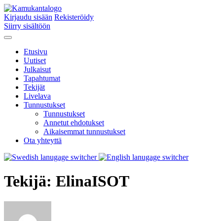
Kirjaudu sisään
Rekisteröidy
Siirry sisältöön
Etusivu
Uutiset
Julkaisut
Tapahtumat
Tekijät
Livelava
Tunnustukset
Tunnustukset
Annetut ehdotukset
Aikaisemmat tunnustukset
Ota yhteyttä
Tekijä:
ElinaISOT