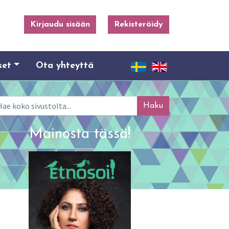
Kirjaudu sisään
Rekisteröidy
set
Ota yhteyttä
ku
Mainosta tässä!