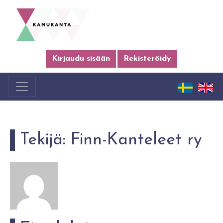
Kirjaudu sisään
Rekisteröidy
Tekijä:
Finn-Kanteleet ry