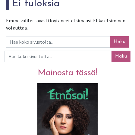
Ei tuloksia
Emme valitettavasti löytäneet etsimääsi. Ehkä etsiminen
voi auttaa.
Haku
Haku
Mainosta tässä!