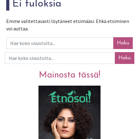
Ei tuloksia
Emme valitettavasti löytäneet etsimääsi. Ehkä etsiminen
voi auttaa.
Haku
Haku
Mainosta tässä!