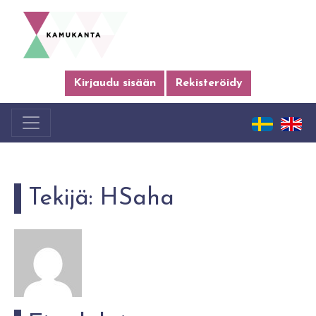
Kirjaudu sisään
Rekisteröidy
Tekijä:
HSaha