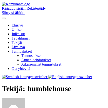
Kirjaudu sisään
Rekisteröidy
Siirry sisältöön
Etusivu
Uutiset
Julkaisut
Tapahtumat
Tekijät
Livelava
Tunnustukset
Tunnustukset
Annetut ehdotukset
Aikaisemmat tunnustukset
Ota yhteyttä
Tekijä:
humblehouse