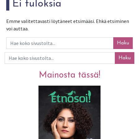
Ei tuloksia
Emme valitettavasti löytäneet etsimääsi. Ehkä etsiminen
voi auttaa.
Haku
Haku
Mainosta tässä!