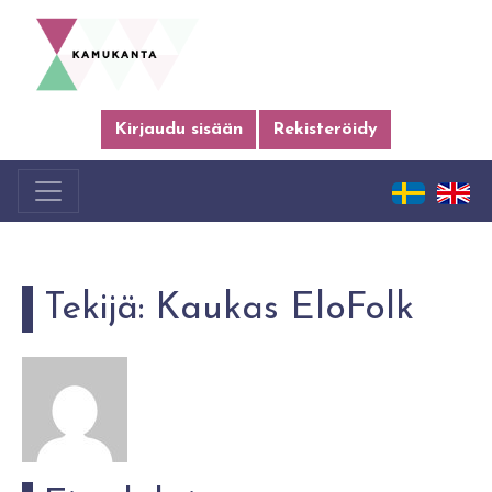
Kirjaudu sisään
Rekisteröidy
Tekijä:
Kaukas EloFolk