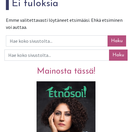
Ei tuloksia
Emme valitettavasti löytäneet etsimääsi. Ehkä etsiminen
voi auttaa.
Haku
Haku
Mainosta tässä!