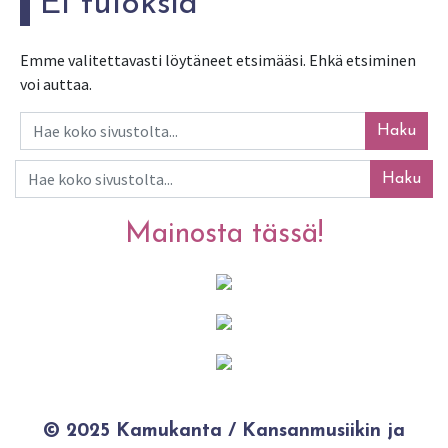
Ei tuloksia
Emme valitettavasti löytäneet etsimääsi. Ehkä etsiminen
voi auttaa.
Haku
Haku
Mainosta tässä!
© 2025 Kamukanta / Kansanmusiikin ja