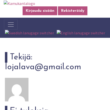
Kirjaudu sisään
Rekisteröidy
Tekijä:
lojalava@gmail.com