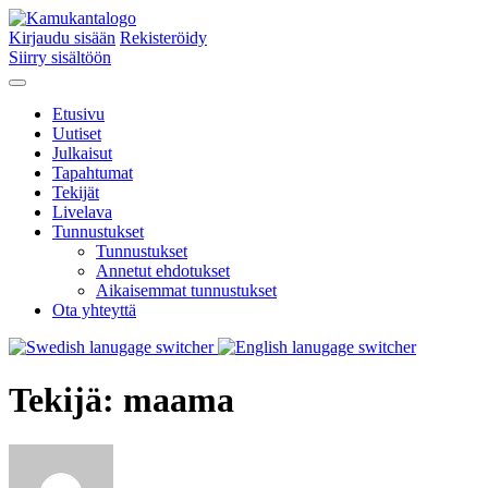
Kirjaudu sisään
Rekisteröidy
Siirry sisältöön
Etusivu
Uutiset
Julkaisut
Tapahtumat
Tekijät
Livelava
Tunnustukset
Tunnustukset
Annetut ehdotukset
Aikaisemmat tunnustukset
Ota yhteyttä
Tekijä:
maama