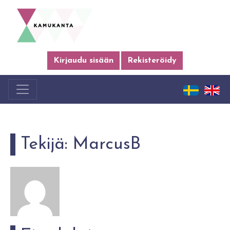
Kirjaudu sisään
Rekisteröidy
Tekijä:
MarcusB