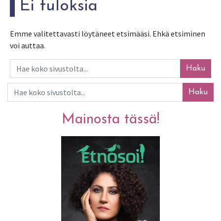
Ei tuloksia
Emme valitettavasti löytäneet etsimääsi. Ehkä etsiminen
voi auttaa.
Haku
Haku
Mainosta tässä!