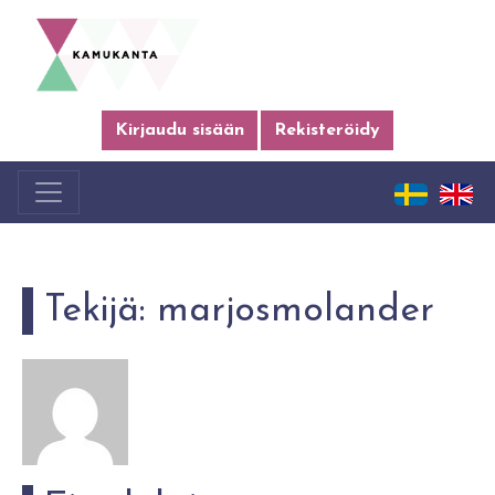
Kirjaudu sisään
Rekisteröidy
Tekijä:
marjosmolander