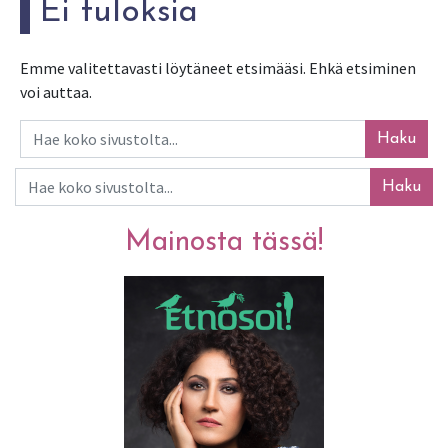
Ei tuloksia
Emme valitettavasti löytäneet etsimääsi. Ehkä etsiminen
voi auttaa.
Haku
Haku
Mainosta tässä!