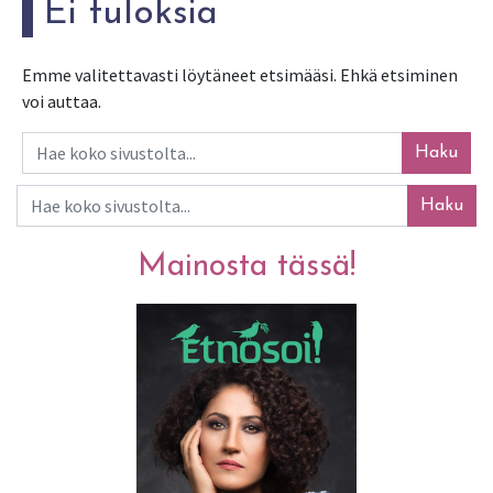
Ei tuloksia
Emme valitettavasti löytäneet etsimääsi. Ehkä etsiminen
voi auttaa.
Haku
Haku
Mainosta tässä!