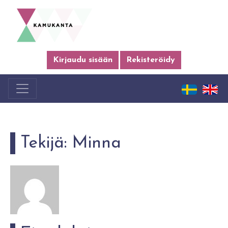
Kirjaudu sisään
Rekisteröidy
Tekijä:
Minna