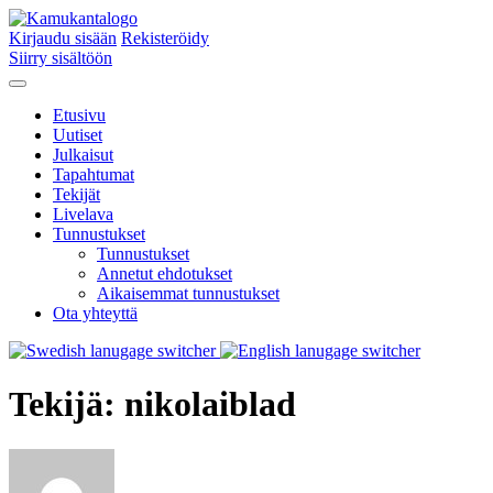
Kirjaudu sisään
Rekisteröidy
Siirry sisältöön
Etusivu
Uutiset
Julkaisut
Tapahtumat
Tekijät
Livelava
Tunnustukset
Tunnustukset
Annetut ehdotukset
Aikaisemmat tunnustukset
Ota yhteyttä
Tekijä:
nikolaiblad