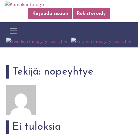
Kirjaudu sisään
Rekisteröidy
Tekijä:
nopeyhtye
Ei tuloksia