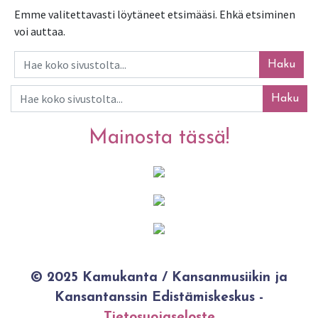
Emme valitettavasti löytäneet etsimääsi. Ehkä etsiminen
voi auttaa.
Haku
Haku
Mainosta tässä!
© 2025 Kamukanta / Kansanmusiikin ja
Kansantanssin Edistämiskeskus -
Tietosuojaseloste