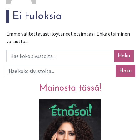
Ei tuloksia
Emme valitettavasti löytäneet etsimääsi. Ehkä etsiminen
voi auttaa.
Haku
Haku
Mainosta tässä!