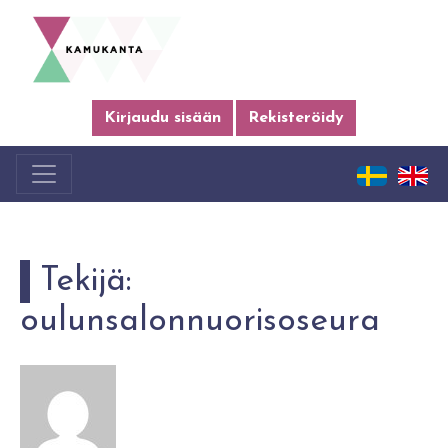
Kirjaudu sisään
Rekisteröidy
Tekijä:
oulunsalonnuorisoseura