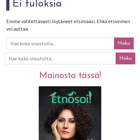
Ei tuloksia
Emme valitettavasti löytäneet etsimääsi. Ehkä etsiminen
voi auttaa.
Haku
Haku
Mainosta tässä!