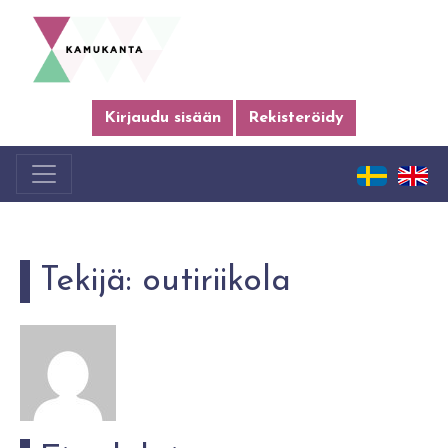
Kirjaudu sisään
Rekisteröidy
Tekijä:
outiriikola