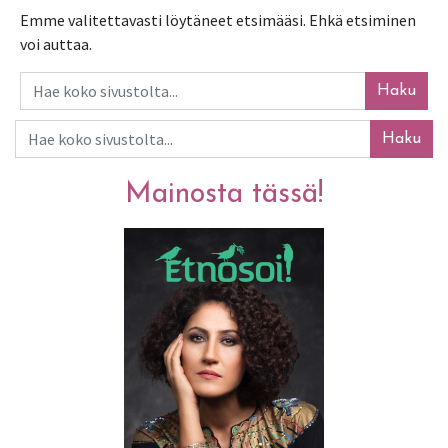
Emme valitettavasti löytäneet etsimääsi. Ehkä etsiminen
voi auttaa.
Haku
Haku
Mainosta tässä!