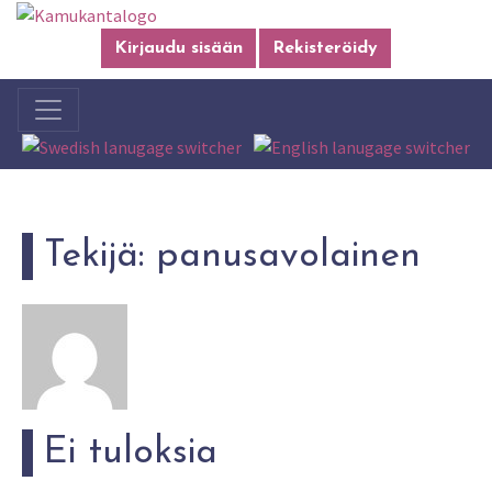
Kirjaudu sisään
Rekisteröidy
Tekijä:
panusavolainen
Ei tuloksia