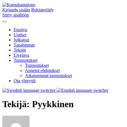
Kirjaudu sisään
Rekisteröidy
Siirry sisältöön
Etusivu
Uutiset
Julkaisut
Tapahtumat
Tekijät
Livelava
Tunnustukset
Tunnustukset
Annetut ehdotukset
Aikaisemmat tunnustukset
Ota yhteyttä
Tekijä:
Pyykkinen