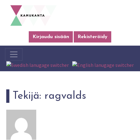
Kirjaudu sisään
Rekisteröidy
Tekijä:
ragvalds