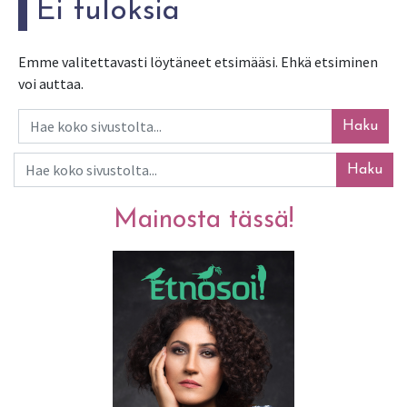
Ei tuloksia
Emme valitettavasti löytäneet etsimääsi. Ehkä etsiminen
voi auttaa.
Haku
Haku
Mainosta tässä!