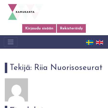
Kirjaudu sisään
Rekisteröidy
Tekijä:
Riia Nuorisoseurat