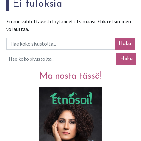
Ei tuloksia
Emme valitettavasti löytäneet etsimääsi. Ehkä etsiminen
voi auttaa.
Haku
Haku
Mainosta tässä!