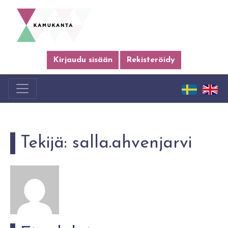
Kirjaudu sisään
Rekisteröidy
Tekijä:
salla.ahvenjarvi