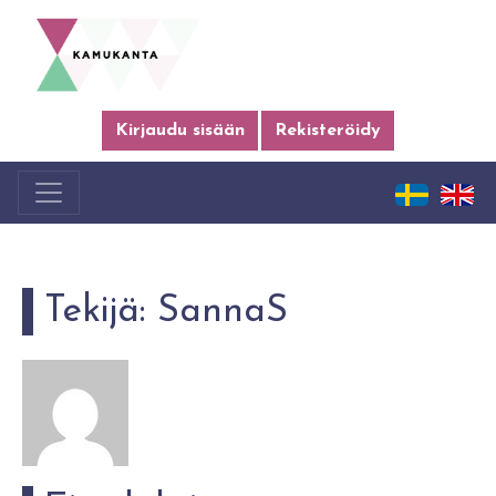
Kirjaudu sisään
Rekisteröidy
Tekijä:
SannaS