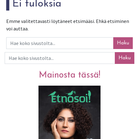
Ei tuloksia
Emme valitettavasti löytäneet etsimääsi. Ehkä etsiminen
voi auttaa.
Haku
Haku
Mainosta tässä!