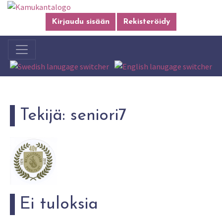
Kirjaudu sisään
Rekisteröidy
Tekijä:
seniori7
Ei tuloksia