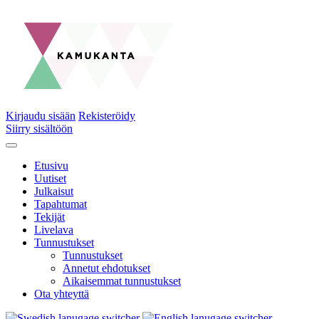
Kirjaudu sisään
Rekisteröidy
Siirry sisältöön
Etusivu
Uutiset
Julkaisut
Tapahtumat
Tekijät
Livelava
Tunnustukset
Tunnustukset
Annetut ehdotukset
Aikaisemmat tunnustukset
Ota yhteyttä