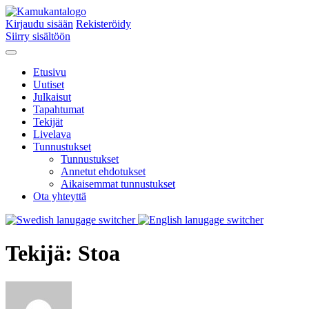
Kirjaudu sisään
Rekisteröidy
Siirry sisältöön
Etusivu
Uutiset
Julkaisut
Tapahtumat
Tekijät
Livelava
Tunnustukset
Tunnustukset
Annetut ehdotukset
Aikaisemmat tunnustukset
Ota yhteyttä
Tekijä:
Stoa