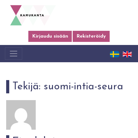
Kirjaudu sisään
Rekisteröidy
Tekijä:
suomi-intia-seura