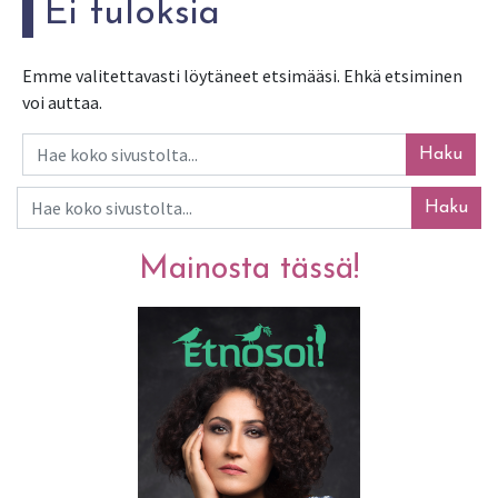
Ei tuloksia
Emme valitettavasti löytäneet etsimääsi. Ehkä etsiminen
voi auttaa.
Haku
Haku
Mainosta tässä!