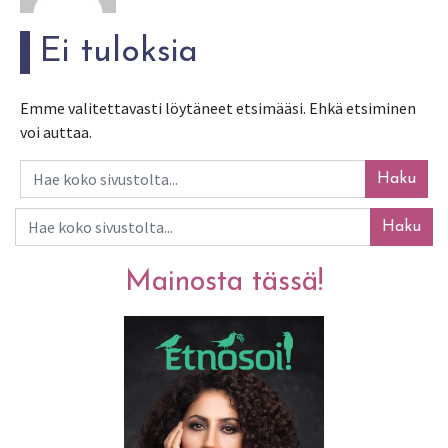
Ei tuloksia
Emme valitettavasti löytäneet etsimääsi. Ehkä etsiminen
voi auttaa.
Haku
Haku
Mainosta tässä!