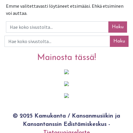
Emme valitettavasti löytäneet etsimääsi. Ehkä etsiminen
voi auttaa.
Haku
Haku
Mainosta tässä!
© 2025 Kamukanta / Kansanmusiikin ja
Kansantanssin Edistämiskeskus -
Tietosuojaseloste