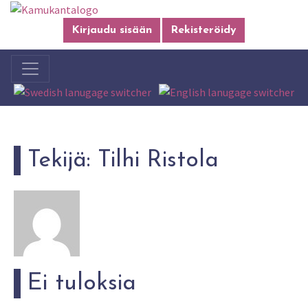
Kirjaudu sisään
Rekisteröidy
Tekijä:
Tilhi Ristola
Ei tuloksia