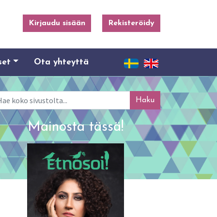
Kirjaudu sisään
Rekisteröidy
set
Ota yhteyttä
ku
Mainosta tässä!