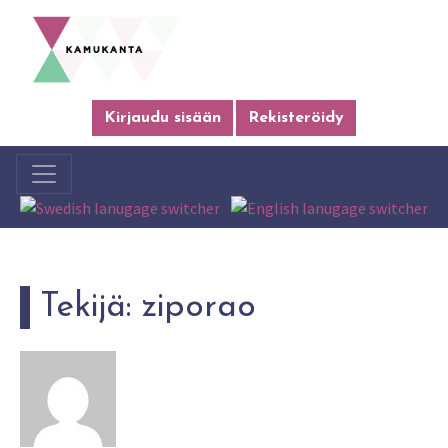
Kirjaudu sisään
Rekisteröidy
Tekijä:
ziporao