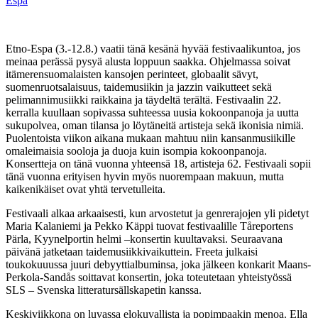
Espa
Etno-Espa (3.-12.8.) vaatii tänä kesänä hyvää festivaalikuntoa, jos
meinaa perässä pysyä alusta loppuun saakka. Ohjelmassa soivat
itämerensuomalaisten kansojen perinteet, globaalit sävyt,
suomenruotsalaisuus, taidemusiikin ja jazzin vaikutteet sekä
pelimannimusiikki raikkaina ja täydeltä terältä. Festivaalin 22.
kerralla kuullaan sopivassa suhteessa uusia kokoonpanoja ja uutta
sukupolvea, oman tilansa jo löytäneitä artisteja sekä ikonisia nimiä.
Puolentoista viikon aikana mukaan mahtuu niin kansanmusiikille
omaleimaisia sooloja ja duoja kuin isompia kokoonpanoja.
Konsertteja on tänä vuonna yhteensä 18, artisteja 62. Festivaali sopii
tänä vuonna erityisen hyvin myös nuorempaan makuun, mutta
kaikenikäiset ovat yhtä tervetulleita.
Festivaali alkaa arkaaisesti, kun arvostetut ja genrerajojen yli pidetyt
Maria Kalaniemi ja Pekko Käppi tuovat festivaalille Tåreportens
Pärla, Kyynelportin helmi –konsertin kuultavaksi. Seuraavana
päivänä jatketaan taidemusiikkivaikuttein. Freeta julkaisi
toukokuuussa juuri debyyttialbuminsa, joka jälkeen konkarit Maans-
Perkola-Sandås soittavat konsertin, joka toteutetaan yhteistyössä
SLS – Svenska litteratursällskapetin kanssa.
Keskiviikkona on luvassa elokuvallista ja popimpaakin menoa. Ella