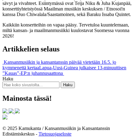
sävyt ja vivahteet. Esiintymässä ovat Teija Niku & Juha Kujanpää,
konserttiyhteistyössä Maailman musiikin keskuksen / Etnosoi!n
kanssa Duo Chiwalala/Saastamoinen, sekä Baraku Issaba Quintet.
Kaikkiin konsertteihin on vapaa pääsy. Tervetuloa kuuntelemaan,
miltä kansan- ja maailmanmusiikki kuulostavat Suomessa vuonna
2026!
Artikkelien selaus
Kansanmusiikin ja kansantanssin päivää vietetään 16.5. jo
kymmenettä kertaa
Lapua-Uusi-Guinea julkaisee 13-minuuttisen
”Kauas”-EP:n juhannusaattona
Haku
Mainosta tässä!
© 2025 Kamukanta / Kansanmusiikin ja Kansantanssin
Edistämiskeskus -
Tietosuojaseloste