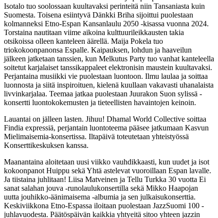
Isotalo tuo soolossaan kuultavaksi perinteitä niin Tansaniasta kuin
Suomesta. Toisena esiintyvä Dänkki Briha sijoittui puolestaan
kolmanneksi Etno-Espan Kansanlaulu 2050 -kisassa vuonna 2024.
Torstaina nautitaan viime aikoina kulttuurileikkausten takia
otsikoissa olleen kanteleen äärellä. Maija Pokela tuo
triokokoonpanonsa Espalle. Kaipauksen, lohdun ja haaveilun
jälkeen jatketaan tanssien, kun Melkutus Party tuo vanhat kanteleella
soitetut karjalaiset tanssikappaleet elektronisin maustein kuultavaksi.
Perjantaina musiikki vie puolestaan luontoon. Ilmu laulaa ja soittaa
luonnosta ja siitä inspiroituen, kielenä kuullaan vakavasti uhanalaista
livvinkarjalaa. Teemaa jatkaa puolestaan Juurakon Suon sylissä -
konsertti luontokokemusten ja tieteellisten havaintojen keinoin.
Lauantai on jälleen lasten. Jihuu! Dhamal World Collective soittaa
Findia expressiä, perjantain luontoteema pääsee jatkumaan Kasvun
Mielimaisemia-konsertissa. Iltapäivä toteutetaan yhteistyössä
Konserttikeskuksen kanssa.
Maanantaina aloitetaan uusi viikko vauhdikkaasti, kun uudet ja isot
kokoonpanot Huippu sekä Yhtä astelevat vuoroillaan Espan lavalle.
Ja tiistaina juhlitaan! Liisa Matveinen ja Tellu Turkka 30 vuotta Ei
sanat salahan jouva -runolaulukonsertilla sekä Mikko Haapojan
uutta jouhikko-äänimaisema -albumia ja sen julkaisukonserttia.
Keskiviikkona Etno-Espassa iloitaan puolestaan JazzSuomi 100 -
juhlavuodesta. Päätöspäivän kaikkia yhtyeitä sitoo yhteen jazzin