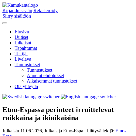
Kirjaudu sisään
Rekisteröidy
Siirry sisältöön
Etusivu
Uutiset
Julkaisut
Tapahtumat
Tekijät
Livelava
Tunnustukset
Tunnustukset
Annetut ehdotukset
Aikaisemmat tunnustukset
Ota yhteyttä
Etno-Espassa perinteet irroittelevat
raikkaina ja ikiaikaisina
Julkaistu 11.06.2026, Julkaisija Etno-Espa | Liittyvä tekijä:
Etno-