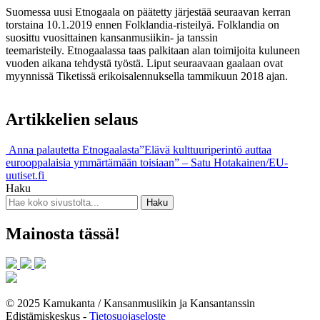
Suomessa uusi Etnogaala on päätetty järjestää seuraavan kerran
torstaina 10.1.2019 ennen Folklandia-risteilyä. Folklandia on
suosittu vuosittainen kansanmusiikin- ja tanssin
teemaristeily. Etnogaalassa taas palkitaan alan toimijoita kuluneen
vuoden aikana tehdystä työstä. Liput seuraavaan gaalaan ovat
myynnissä Tiketissä erikoisalennuksella tammikuun 2018 ajan.
Artikkelien selaus
Anna palautetta Etnogaalasta
”Elävä kulttuuriperintö auttaa
eurooppalaisia ymmärtämään toisiaan” – Satu Hotakainen/EU-
uutiset.fi
Haku
Mainosta tässä!
© 2025 Kamukanta / Kansanmusiikin ja Kansantanssin
Edistämiskeskus -
Tietosuojaseloste