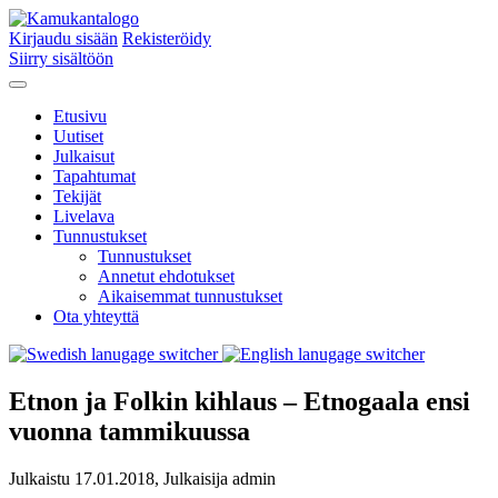
Kirjaudu sisään
Rekisteröidy
Siirry sisältöön
Etusivu
Uutiset
Julkaisut
Tapahtumat
Tekijät
Livelava
Tunnustukset
Tunnustukset
Annetut ehdotukset
Aikaisemmat tunnustukset
Ota yhteyttä
Etnon ja Folkin kihlaus – Etnogaala ensi
vuonna tammikuussa
Julkaistu 17.01.2018, Julkaisija admin