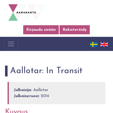
Kirjaudu sisään
Rekisteröidy
Aallotar: In Transit
Julkaisija:
Aallotar
Julkaisuvuosi:
2014
Kuvaus