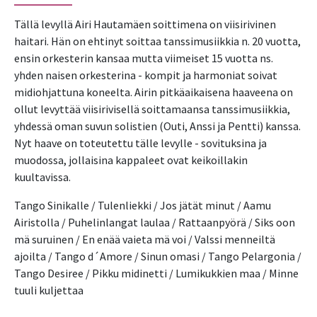
Tällä levyllä Airi Hautamäen soittimena on viisirivinen 
haitari. Hän on ehtinyt soittaa tanssimusiikkia n. 20 vuotta, 
ensin orkesterin kansaa mutta viimeiset 15 vuotta ns. 
yhden naisen orkesterina - kompit ja harmoniat soivat 
midiohjattuna koneelta. Airin pitkäaikaisena haaveena on 
ollut levyttää viisirivisellä soittamaansa tanssimusiikkia, 
yhdessä oman suvun solistien (Outi, Anssi ja Pentti) kanssa. 
Nyt haave on toteutettu tälle levylle - sovituksina ja 
muodossa, jollaisina kappaleet ovat keikoillakin 
kuultavissa.
Tango Sinikalle / Tulenliekki / Jos jätät minut / Aamu 
Airistolla / Puhelinlangat laulaa / Rattaanpyörä / Siks oon 
mä suruinen / En enää vaieta mä voi / Valssi menneiltä 
ajoilta / Tango d´Amore / Sinun omasi / Tango Pelargonia / 
Tango Desiree / Pikku midinetti / Lumikukkien maa / Minne 
tuuli kuljettaa