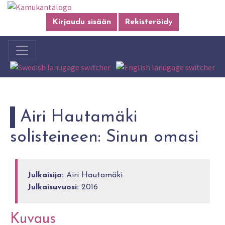
Kirjaudu sisään
Rekisteröidy
Airi Hautamäki
solisteineen: Sinun omasi
Julkaisija:
Airi Hautamäki
Julkaisuvuosi:
2016
Kuvaus