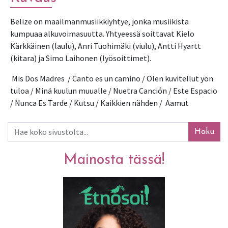
Belize on maailmanmusiikkiyhtye, jonka musiikista 
kumpuaa alkuvoimasuutta. Yhtyeessä soittavat Kielo 
Kärkkäinen (laulu), Anri Tuohimäki (viulu), Antti Hyartt 
(kitara) ja Simo Laihonen (lyösoittimet).
 Mis Dos Madres  / Canto es un camino / Olen kuvitellut yön 
tuloa / Minä kuulun muualle / Nuetra Canción / Este Espacio 
/ Nunca Es Tarde / Kutsu / Kaikkien nähden /  Aamut
Haku
Mainosta tässä!