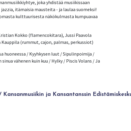
anmusiikkiyhtye, joka yhdistää musiikissaan 
zzia, itämaisia mausteita - ja laulaa suomeksi! 
, omasta kulttuurisesta näkökulmasta kumpuavaa 
ristian Kokko (flamencokitara), Jussi Paavola 
na Kauppila (rummut, cajon, palmas, perkussiot)
 huoneessa / Kyyhkysen luut / Sipulinpoimija / 
 sinua vähenen kuin kuu / Hylky / Piscis Volans / Ja 
Kansanmusiikin ja Kansantanssin Edistämiskesk