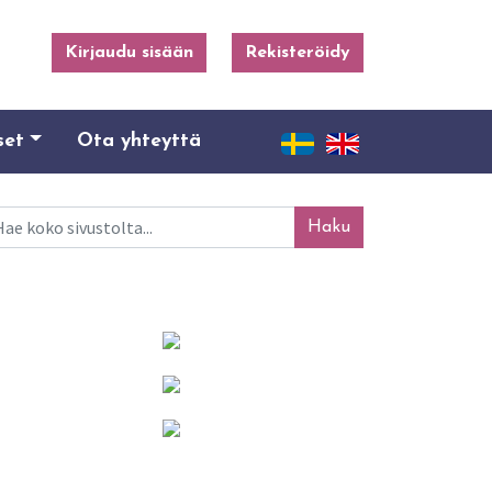
Kirjaudu sisään
Rekisteröidy
set
Ota yhteyttä
ku
Mainosta tässä!