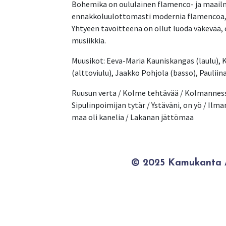
Bohemika on oululainen flamenco- ja maailm
ennakkoluulottomasti modernia flamencoa, ja
Yhtyeen tavoitteena on ollut luoda väkevää
musiikkia.
Muusikot: Eeva-Maria Kauniskangas (laulu), K
(alttoviulu), Jaakko Pohjola (basso), Paulii
Ruusun verta / Kolme tehtävää / Kolmannessa
Sipulinpoimijan tytär / Ystäväni, on yö / Ilman
maa oli kanelia / Lakanan jättömaa
© 2025 Kamukanta / 