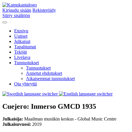
Kirjaudu sisään
Rekisteröidy
Siirry sisältöön
Etusivu
Uutiset
Julkaisut
Tapahtumat
Tekijät
Livelava
Tunnustukset
Tunnustukset
Annetut ehdotukset
Aikaisemmat tunnustukset
Ota yhteyttä
Cuejero: Inmerso GMCD 1935
Julkaisija:
Maailman musiikin keskus - Global Music Centre
Julkaisuvuosi:
2019