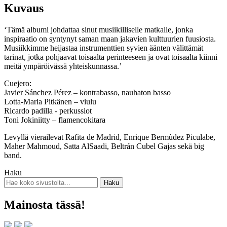
Kuvaus
‘Tämä albumi johdattaa sinut musiikilliselle matkalle, jonka
inspiraatio on syntynyt saman maan jakavien kulttuurien fuusiosta.
Musiikkimme heijastaa instrumenttien syvien äänten välittämät
tarinat, jotka pohjaavat toisaalta perinteeseen ja ovat toisaalta kiinni
meitä ympäröivässä yhteiskunnassa.’
Cuejero:
Javier Sánchez Pérez – kontrabasso, nauhaton basso
Lotta-Maria Pitkänen – viulu
Ricardo padilla - perkussiot
Toni Jokiniitty – flamencokitara
Levyllä vierailevat Rafita de Madrid, Enrique Bermùdez Piculabe,
Maher Mahmoud, Satta AlSaadi, Beltrán Cubel Gajas sekä big
band.
Haku
Mainosta tässä!