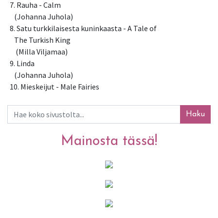
7. Rauha - Calm                                             
   (Johanna Juhola)
8. Satu turkkilaisesta kuninkaasta - A Tale of    
   The Turkish King
    (Milla Viljamaa)
9. Linda                                                 
   (Johanna Juhola)
10. Mieskeijut - Male Fairies   
Haku
Mainosta tässä!