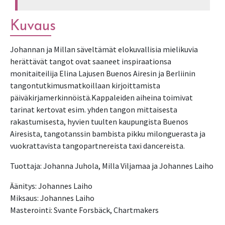
Kuvaus
Johannan ja Millan säveltämät elokuvallisia mielikuvia 
herättävät tangot ovat saaneet inspiraationsa 
monitaiteilija Elina Lajusen Buenos Airesin ja Berliinin
tangontutkimusmatkoillaan kirjoittamista 
päiväkirjamerkinnöistä.Kappaleiden aiheina toimivat 
tarinat kertovat esim. yhden tangon mittaisesta
rakastumisesta, hyvien tuulten kaupungista Buenos 
Airesista, tangotanssin bambista pikku milonguerasta ja 
vuokrattavista tangopartnereista taxi dancereista. 
Tuottaja: Johanna Juhola, Milla Viljamaa ja Johannes Laiho
Äänitys: Johannes Laiho
Miksaus: Johannes Laiho
Masterointi: Svante Forsbäck, Chartmakers