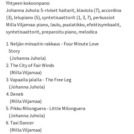
Yhtyeen kokoonpano:
Johanna Juhola: 5-riviset haitarit, klaviola (7), accordina 
(3), lelupiano (5), syntetisaattorit (1, 3, 7), perkussiot
Milla Viljamaa: piano, laulu, puulatikko, efektisymbaalit, 
syntetisaattorit, preparoitu piano, melodica
1. Neljän minuutin rakkaus - Four Minute Love 
   Story
    (Johanna Juhola)
2. The City of Fair Winds                                 
    (Milla Viljamaa)
3. Vapaalla jalalla - The Free Leg                                
   (Johanna Juhola)
4. Deneb                                             
    (Milla Viljamaa)
5. Pikku Milonguera - Little Milonguera                            
   (Johanna Juhola)
6. Taxi Dancer                                         
    (Milla Viljamaa)