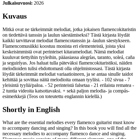
Julkaisuvuosi:
2026
Kuvaus
Mitkä ovat ne tärkeimmät melodiat, jotka jokaisen flamencokitaristin
on tiedettävä tanssin ja laulun säestämiseksi? Tästä kirjasta löydät
kaikki tarvittavat melodiat flamencotanssin ja -laulun säestykseen.
Flamencomusiikki koostuu monista eri elementeistä, joista yksi
keskeisimmistä ovat perinteiset kitaramelodiat. Nämä melodiat
kuuluvat tiettyihin tyyleihin, pääasiassa alegrías, taranto, soleá, caña
ja seguiríyas. Jos haluat tulla päteväksi flamencokitaristiksi, näiden
melodioiden tulisi ehdottomasti olla ohjelmistossasi. Tästä kirjasta
löydät tärkeimmät melodiat variaatioineen, ja se antaa sinulle taidot
kehittää ja sovittaa näitä melodioita omaan tyyliisi. - 102 sivua - 7
yleisintä tyyliä/paloa. - 52 perinteistä falsetaa - 21 erilaista rematea -
2 tuntia videoita katsottavaksi. + sekä paljon melodia- ja compás-
esimerkkejä (Teos on toteutettu englannin kielellä.)
Shortly in English
What are the essential melodies every flamenco guitarist must know
to accompany dancing and singing? In this book you will find all the
necessary melodies to accompany flamenco dance and singing.