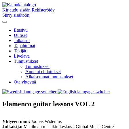
Kirjaudu sisään
Rekisteröidy
Siirry sisältöön
Etusivu
Uutiset
Julkaisut
Tapahtumat
Tekijät
Livelava
Tunnustukset
Tunnustukset
Annetut ehdotukset
Aikaisemmat tunnustukset
Ota yhteyttä
Flamenco guitar lessons VOL 2
Yhtyeen nimi:
Joonas Widenius
Julkaisija:
Maailman musiikin keskus - Global Music Centre