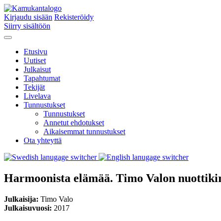
Kirjaudu sisään
Rekisteröidy
Siirry sisältöön
Etusivu
Uutiset
Julkaisut
Tapahtumat
Tekijät
Livelava
Tunnustukset
Tunnustukset
Annetut ehdotukset
Aikaisemmat tunnustukset
Ota yhteyttä
Harmoonista elämää. Timo Valon nuottikir
Julkaisija:
Timo Valo
Julkaisuvuosi:
2017