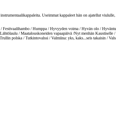
 instrumentaalikappaleita. Useimmat kappaleet hän on ajatellut viululle, h
 / Festivaalihambo / Humppa / Hyvyyden voima / Hyvän olo / Hyväntuul
 Lähtölaulu / Maatalouskoneiden vapaapäivä /Nyt menhän Kaustiselle /
llin polska / Tutkintovalssi / Valmiina: yks, kaks...seis takaisin / Vals