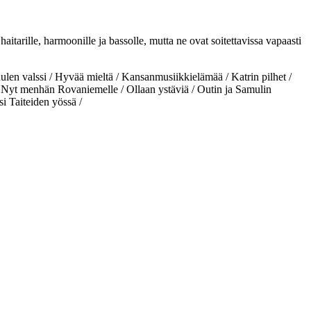
aitarille, harmoonille ja bassolle, mutta ne ovat soitettavissa vapaasti
en valssi / Hyvää mieltä / Kansanmusiikkielämää / Katrin pilhet /
 Nyt menhän Rovaniemelle / Ollaan ystäviä / Outin ja Samulin
si Taiteiden yössä /