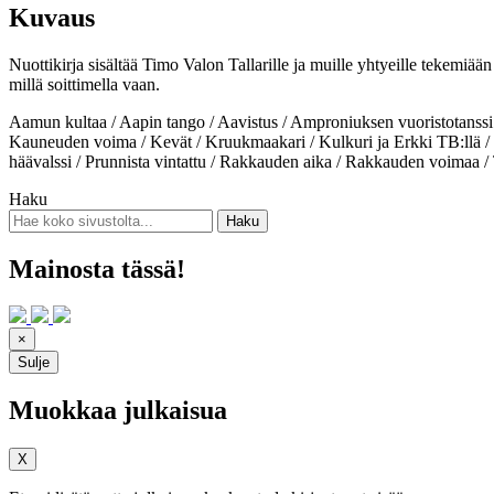
Kuvaus
Nuottikirja sisältää Timo Valon Tallarille ja muille yhtyeille tekemiään
millä soittimella vaan.
Aamun kultaa / Aapin tango / Aavistus / Amproniuksen vuoristotanssi
Kauneuden voima / Kevät / Kruukmaakari / Kulkuri ja Erkki TB:llä /
häävalssi / Prunnista vintattu / Rakkauden aika / Rakkauden voimaa / Tru
Haku
Mainosta tässä!
×
Sulje
Muokkaa julkaisua
X